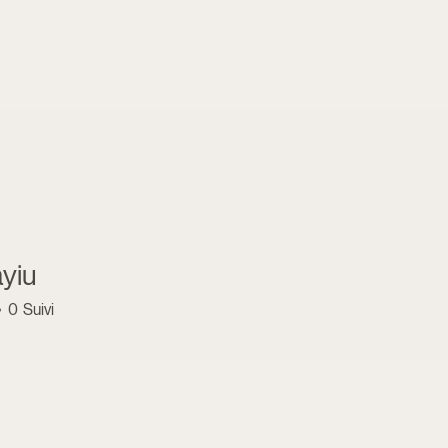
rvation Gong Bath
Entreprises
Of
ayiu
0
Suivi