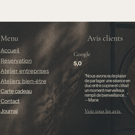
Menu
Avis clients
Accueil
Google
Réservation
5,0
Atelier entreprises
"Nous avons eu le plaisir
#7A746D
Ateliers bien-être
de partager une séance en
duo entre copine et c'était
un moment merveilleux
Carte cadeau
rempli de bienveillance..."
-- Marie
Contact
Voir tous les avis
Journal