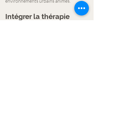
environnements urbains animés.
Intégrer la thérapie 
sonore dans votre vie
Si vous êtes intéressé par les bienfaits du 
massage sonore, voici quelques 
recommandations pour l’intégrer dans 
votre routine :
Planifiez une session régulière
 : 
Fixez un rendez-vous mensuel ou 
bimensuel pour profiter des 
bienfaits à long terme.
Pratiquez à domicile
 : Vous pouvez 
écouter des enregistrements de bols 
chantants ou d'autres sons 