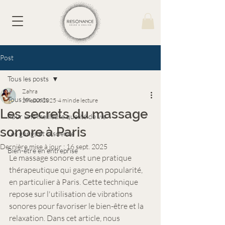
Post
Tous les posts
Zahra
Tous les posts
29 août 2025
4 min de lecture
Les secrets du massage
Pour une meilleure qualité de vie
sonore à Paris
Les gongs et la science
Dernière mise à jour :
16 sept. 2025
Bien-être en entreprise
Le massage sonore est une pratique 
thérapeutique qui gagne en popularité, 
en particulier à Paris. Cette technique 
repose sur l'utilisation de vibrations 
sonores pour favoriser le bien-être et la 
relaxation. Dans cet article, nous 