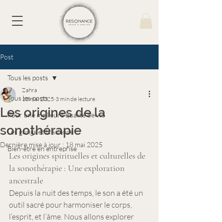
Post
Tous les posts
Zahra
Tous les posts
13 mai 2025
3 min de lecture
Les origines de la
Pour une meilleure qualité de vie
sonothérapie
Les gongs et la science
Dernière mise à jour :
18 mai 2025
Bien-être en entreprise
Les origines spirituelles et culturelles de 
la sonothérapie : Une exploration 
ancestrale
Depuis la nuit des temps, le son a été un 
outil sacré pour harmoniser le corps, 
l’esprit, et l’âme. Nous allons explorer 